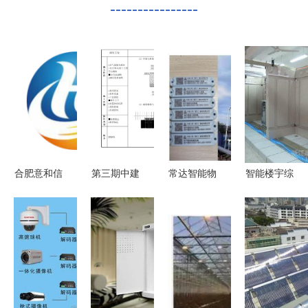
----------------
合肥意和信
第三期中建
常达智能物
智能楼宇综
信息科技
某局精品工
联RFID资
合布线 从
成就智能楼
程实施手册
产管理与智
成本分析到
宇的智能血
智能楼宇综
能楼宇综合
一站式解决
脉，专业综
合布线工程
布线推动建
方案
合布线服务
核心要点
筑施工行业
变革