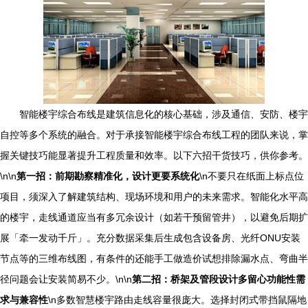
智能楼宇综合布线是建筑信息化的核心基础，涉及通信、安防、楼宇
自控等多个系统的融合。对于承接智能楼宇综合布线工程的团队来说，掌
握关键技巧能显著提升工程质量和效率。以下六招干货技巧，供你参考。
\n\n
第一招：前期勘察精准化，设计更要系统化
\n不要只在纸面上标点位
项目，须深入了解建筑结构、现场环境和用户的未来需求。智能化水平高
的楼宇，走线通道应当有多冗余设计（如若干预留管井），以避免后期扩
展「牵一发动千斤」。充分数据采集后生成包含设备房、光纤ONU安装
节点等的三维布线图，有条件的还能手工做造价试想排除漏水点、弯曲半
径问题会让安装简易不少。\n\n
第二招：桥架及管段设计多留心功能性需
求与兼容性
\n多数智慧楼宇路由走线容量很庞大。选择封闭式带挡鼠隔地