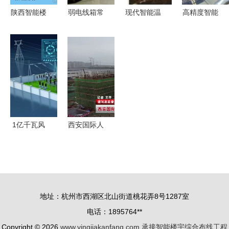
陕西智能楼
弱电线箱常
现代智能温
高精度智能
宇安防监控
用线缆种类
室花卉培育
化控制系统
与综合布线
及布线的广
中心工程方
在太阳能热
工程详解
泛应用
案与智能楼
水工程中的
宇综合布线
实际运用
对接实践
1亿千瓦风
西安国际人
电光伏项目
工智能创新
开工 智能
园八月交付
电站成为碳
使用 承接
中和生力
智能楼宇综
地址：杭州市西湖区北山街道桃花弄8号1287室
军，助力智
合布线工程
电话：1895764**
能楼宇新基
Copyright © 2026
www.yingjiakanfang.com
承接智能楼宇综合布线工程