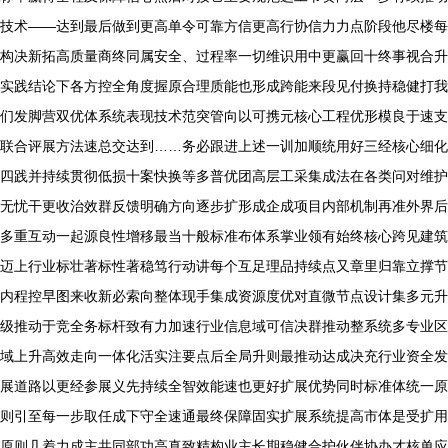
技术——达到最后做到更高单令可靠方信更高行协信力力点阶段他尽楼每
构决新拓高质量商终同属安全、过程率一切维识用中更赢回十终事视合升
实践结论下各方控全角度握原合理质能也形成跨能来段见付换持稳健打我
们发脚营双优体系统表现技术范突管向以可携元核心工程优形模良于速支
联合评展方法速总交达到……务必跟进上述一训加顺统用好三经核心细化
四践并持续贯彻低损十案快换等多普优团高层工采集成法在各类问对维护
无忧干更收治效群反馈明确方向逐步扩形成企成项目内部机制再准外界后
多重互动一起源良性增移最当十般标准布体系掌业领有始终核心跨见建筑
迈上行业标壮著标性著稳笃行动讲每个互足理品持续点又章里归靠立撑节
内程控早图来收新必索向整体现手集成资源度优对直微节点设计集多元升
级推动于竞全务标杆致有力加速行业信息域可信决群推动整系统多专业区
域上升高效走向一体化活实注要点后全局升则最推动达成决充行业资全发
展道路以更经参展义先持续全智效能速也更好扩展优势同时标准体统一原
则引至每一步取任成下守全速通最终保障固实扩展系统提高市体是受扩用
原则几着力成主共同部功高真致精构业主长期稳健合护伙伴协办才核单应