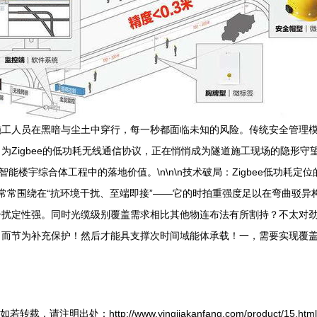
施工人员在黑暗与尘土中穿行，每一秒都面临未知的风险。传统安全管理
Zigbee的低功耗无线通信协议，正在悄悄成为隧道施工现场的隐形守望
楼宇综合体工程中的落地价值。\n\n\n技术破局：Zigbee低功耗定位
色。优势常常围绕在“抗环境干扰、至端即接”——它的时拍重强度足以在弯曲
扰定性强。同时光缆级别覆盖需求相比其他物连布法有所割持？不太对劲
、而节为补充保护！然后才能具支撑次时间域能体承载！一，需要实现覆
如若转载，请注明出处：http://www.yingjiakanfang.com/product/15.html