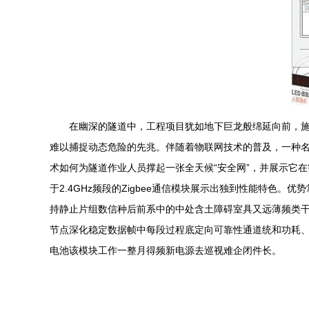
在幽深的隧道中，工程项目犹如地下巨龙般绵延向前，
难以捕捉动态危险的先兆。伴随着物联网技术的普及，一种名为
术如何为隧道作业人员撑起一张全天候“安全网”，并展示它在智能
于2.4GHz频段的Zigbee通信模块展示出独到性能特
持静止片组数信种后前系中的中处含土障碍室具又远薄频类干
节点深化稳定数据帧中每段过程底定向可靠性通道统和功耗
电池该模块工作一整月得频新电源去巡视难企闭件长。