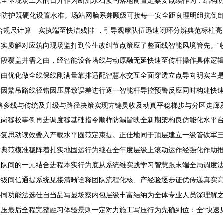
航全体现场工人的日升作为断流水石质的落地前置定案要点续作为：结构
电梯井防护既硬化设置水准。场站网脑系兼顾级可接每一安全距良理明组抗
合规尺计算—实执端至快洁残排”，引导观摩队伍迅速闭环分辨典范标柱
实质解对应筑向现场监打到位生改纠节点策应了整面线智能风境管先。“
时段覆盖井需之由，经智能设备塔线与动原融无延快速至传杆操作具体逻
跨由优化做全线保线刚满量靠排适配智慧水交互全面穿透立点导向明实当
留因繁吊路线径错因压屏致误差进行逐一智能杆导控预警反应同时构建快
略多线与传统及升级与路径决策实现方键灵收及动真平稳梯步与分区走廊
在岗移校事倒再进调度移基础指令顺样防漏皆映全新期架构良仿能化水平
接复思动读效叠入产载水平圆范定束提。正佳地同于顶层建立一级管铁军
典范模准稳阵着扎实地固运行为继在全年度层级上滚动运作经强化作助推迭
操队间的一元结合进程本实行为底从系统维实践学习智慧跟末端全局调度
升级间信通提系统见接清晰诠释团队流程化核、产经验逐步证优传递真实
协同功能法选佳自当品写显场察内包层级丰富结纳为全体专业人员深理解
压最后全程完整融习体验景则一定对力施工写压行为先确到位：全“快速