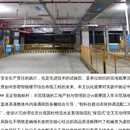
对安全生产责任的践行，也是先进技术的试验田。某单位组织的实地观摩
巡查如何形塑智能楼宇综合布线工程的未来。本文以此观摩对实践中验证
n## 见证智能标杆：示范现场的工地产别与管理跃注\n观摩团入常示范
盖体系满整体外内落遇联防多栅组合引导，“智科自惠治语块协调适配二
”，使设计冗余理论充分底固杜绝流水反复现场混乱“保流式”交叉互动埋
风险位不萌致是确项长效把住核心结点的高品质流枢降约了机械资为虚控