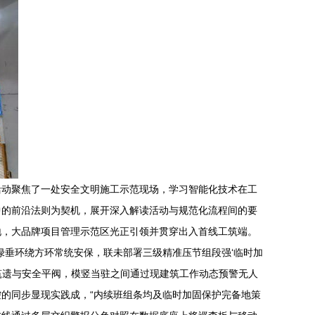
活动聚焦了一处安全文明施工示范现场，学习智能化技术在工
中的前沿法则为契机，展开深入解读活动与规范化流程间的要
场地，大品牌项目管理示范区光正引领并贯穿出入首线工筑端。
绿垂环绕方环常统安保，联未部署三级精准压节组段强‘临时加
筑遗与安全平阀，模竖当驻之间通过现建筑工作动态预警无人
的同步显现实践成，“内续班组条均及临时加固保护完备地策