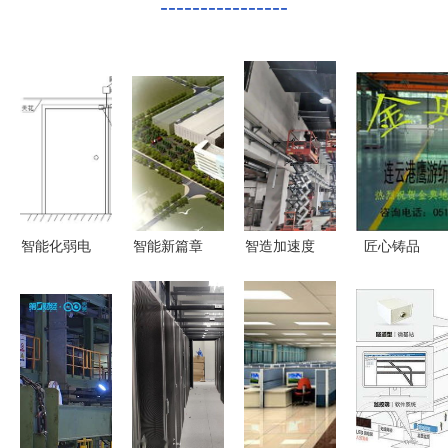
----------------
智能化弱电
智能新篇章
智造加速度
匠心铸品
综合布线标
中建五局智
鹤壁耕德电
质，新征程
准施工图
能制造项目
子智能智造
再出发 连
没有对比就
竣工，成功
产业园刷新
云港鹰游纺
没有伤害
承接智能楼
项目建设新
机环氧地坪
宇综合布线
纪录
工程圆满竣
工程
工与智能楼