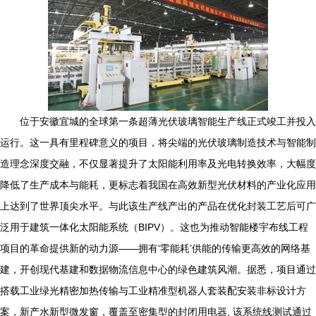
位于安徽宜城的全球第一条超薄光伏玻璃智能生产线正式竣工并投入
运行。这一具有里程碑意义的项目，将尖端的光伏玻璃制造技术与智能制
造理念深度交融，不仅显著提升了太阳能利用率及光电转换效率，大幅度
降低了生产成本与能耗，更标志着我国在高效新型光伏材料的产业化应用
上达到了世界顶尖水平。与此该生产线产出的产品在优化封装工艺后可广
泛用于建筑一体化太阳能系统（BIPV）。这也为推动智能楼宇布线工程
项目的革命提供新的动力源——拥有‘零能耗’供能的传输更高效的网络基
建，开创现代基建和数据物流信息中心的绿色建筑风潮。据悉，项目通过
搭载工业绿光精密加热传输与工业精准型机器人套装配安装非标设计方
案，新产水新型微发窗，覆盖至密集型的封闭用电器, 该系统线测试通过