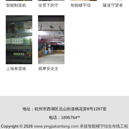
宇布线业务
智能制造机
全景下的守
智能楼宇综
隧道守望者
启航
器人工程遇
护 51张弱
合布线六招
Zigbee定位
冷 当光环
电工程图片
实用技巧，
技术如何为
褪去，毕业
致敬每一位
助你高效承
施工人员筑
生何去何
辛勤的安防
接工程
起安全防线
从？
人
上海奉贤南
观摩安全文
桥PLC自动
明施工示范
化培训与工
现场 智能
程服务 一
化时代楼宇
站式智控解
综合布线的
地址：杭州市西湖区北山街道桃花弄8号1287室
决方案
新标杆
电话：1895764**
Copyright © 2026
www.yingjiakanfang.com
承接智能楼宇综合布线工程